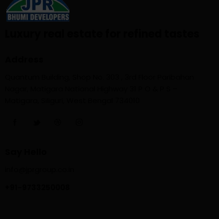
Luxury real estate for refined tastes
Address
Quantum Building, Shop No. 303 , 3rd Floor Paribahan
Nagar, Matigara National Highway 31 P O & P S –
Matigara, Siliguri, West Bengal 734010
Say Hello
info@jprgroup.co.in
+91-9733250008