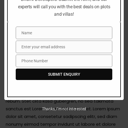
sea takimata sanctus est Lorem ipsum dolor sit amet.
experts will call you with the best deals on plots
and villas!
Name
Name
Enter your email address
Email
Phone Number
Phone
Number
SUBMIT ENQUIRY
At vero eos et accusam et justo duo dolores et ea
rebum. Stet clita kasd gubergren, no sea takimata
sanctus est Lorem ipsum dolor sit amet. Lorem ipsum
Thanks, I’m not interested
dolor sit amet, consetetur sadipscing elitr, sed diam
nonumy eirmod tempor invidunt ut labore et dolore