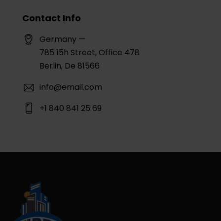
Contact Info
Germany —
785 15h Street, Office 478
Berlin, De 81566
info@email.com
+1 840 841 25 69