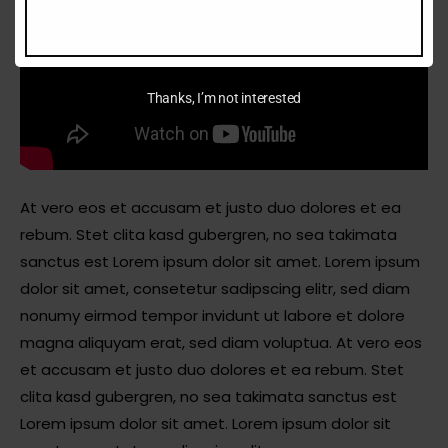
Thanks, I’m not interested
At vero eos et accusam et justo duo dolores et ea
rebum. Stet clita kasd gubergren, no sea takimata
sanctus est Lorem ipsum dolor sit amet. Lorem ipsum
dolor sit amet, consetetur sadipscing elitr, sed diam
nonumy eirmod tempor invidunt ut labore et dolore
magna aliquyam erat, sed diam voluptua. At vero eos
et accusam et justo duo dolores et ea rebum. Stet
clita kasd gubergren, no sea takimata sanctus est
Lorem ipsum dolor sit amet. Lorem ipsum dolor sit